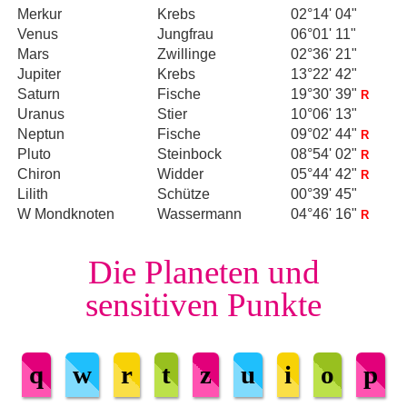
Merkur
Krebs
02°14' 04"
Venus
Jungfrau
06°01' 11"
Mars
Zwillinge
02°36' 21"
Jupiter
Krebs
13°22' 42"
Saturn
Fische
19°30' 39"
R
Uranus
Stier
10°06' 13"
Neptun
Fische
09°02' 44"
R
Pluto
Steinbock
08°54' 02"
R
Chiron
Widder
05°44' 42"
R
Lilith
Schütze
00°39' 45"
W Mondknoten
Wassermann
04°46' 16"
R
Die Planeten und
sensitiven Punkte
q
w
r
t
z
u
i
o
p