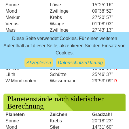
Sonne
Löwe
15°25' 16"
Mond
Zwillinge
09°38' 52"
Merkur
Krebs
27°20' 57"
Venus
Waage
01°08' 03"
Mars
Zwillinge
27°43' 13"
Jupiter
Löwe
08°29' 34"
Diese Seite verwendet Cookies. Für einen weiteren
Saturn
Widder
14°37' 32"
R
Aufenthalt auf dieser Seite, akzeptieren Sie den Einsatz von
Uranus
Zwillinge
05°13' 06"
Cookies.
Neptun
Widder
04°09' 36"
R
Pluto
Wassermann
04°00' 54"
R
Akzeptieren
Datenschutzerklärung
Chiron
Stier
00°51' 34"
R
Lilith
Schütze
25°46' 37"
W Mondknoten
Wassermann
29°53' 09"
R
Planetenstände nach siderischer
Berechnung
Planeten
Zeichen
Gradzahl
Sonne
Krebs
20°18' 23"
Mond
Stier
14°31' 60"