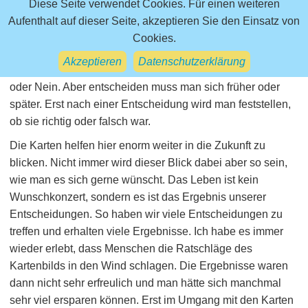
besteht aber nur aus Entscheidungen und die bestehen nur
Diese Seite verwendet Cookies. Für einen weiteren
aus ja oder nein. "Will ich in dieser Firma arbeiten?" - Ja
Aufenthalt auf dieser Seite, akzeptieren Sie den Einsatz von
oder nein. "Will ich mit diesem Partner zusammen sein?" -
Cookies.
Ja oder nein. Alles was man drumherum bildet sind
Akzeptieren
Datenschutzerklärung
logische Schlussfolgerungen für die Rechtfertigung von Ja
oder Nein. Aber entscheiden muss man sich früher oder
später. Erst nach einer Entscheidung wird man feststellen,
ob sie richtig oder falsch war.
Die Karten helfen hier enorm weiter in die Zukunft zu
blicken. Nicht immer wird dieser Blick dabei aber so sein,
wie man es sich gerne wünscht. Das Leben ist kein
Wunschkonzert, sondern es ist das Ergebnis unserer
Entscheidungen. So haben wir viele Entscheidungen zu
treffen und erhalten viele Ergebnisse. Ich habe es immer
wieder erlebt, dass Menschen die Ratschläge des
Kartenbilds in den Wind schlagen. Die Ergebnisse waren
dann nicht sehr erfreulich und man hätte sich manchmal
sehr viel ersparen können. Erst im Umgang mit den Karten