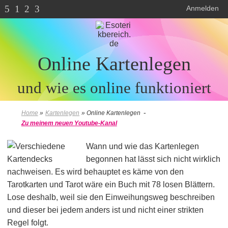
5
1
2
3
Anmelden
Online Kartenlegen
und wie es online funktioniert
-
Home
»
Kartenlegen
»
Online Kartenlegen
Zu meinem neuen Youtube-Kanal
Wann und wie das Kartenlegen
begonnen hat lässt sich nicht wirklich
nachweisen. Es wird behauptet es käme von den
Tarotkarten und Tarot wäre ein Buch mit 78 losen Blättern.
Lose deshalb, weil sie den Einweihungsweg beschreiben
und dieser bei jedem anders ist und nicht einer strikten
Regel folgt.