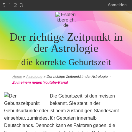
5
1
2
3
Anmelden
Der richtige Zeitpunkt in
der Astrologie
die korrekte Geburtszeit
-
Home
»
Astrologie
»
Der richtige Zeitpunkt in der Astrologie
Zu meinem neuen Youtube-Kanal
Die Geburtszeit ist den meisten
bekannt. Sie steht in der
Geburtsurkunde oder ist beim zuständigen Standesamt
einsehbar, zumindest für Geburten innerhalb
Deutschlands. Dennoch kann es Faktoren geben, die