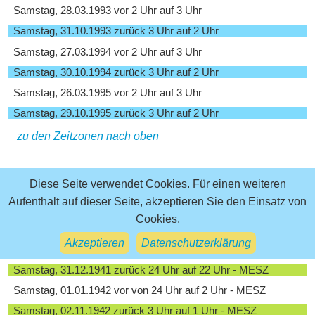
Samstag, 28.03.1993 vor 2 Uhr auf 3 Uhr
Samstag, 31.10.1993 zurück 3 Uhr auf 2 Uhr
Samstag, 27.03.1994 vor 2 Uhr auf 3 Uhr
Samstag, 30.10.1994 zurück 3 Uhr auf 2 Uhr
Samstag, 26.03.1995 vor 2 Uhr auf 3 Uhr
Samstag, 29.10.1995 zurück 3 Uhr auf 2 Uhr
zu den Zeitzonen nach oben
Sommerzeit 1940 - 1944
Diese Seite verwendet Cookies. Für einen weiteren
Aufenthalt auf dieser Seite, akzeptieren Sie den Einsatz von
Samstag, 01.04.1940 vor von 2 Uhr auf 3 Uhr - MEZ
Cookies.
Samstag, 31.12.1940 zurück 24 Uhr auf 22 Uhr - MESZ
Akzeptieren
Datenschutzerklärung
Samstag, 01.01.1941 vor von 24 Uhr auf 2 Uhr - MESZ
Samstag, 31.12.1941 zurück 24 Uhr auf 22 Uhr - MESZ
Samstag, 01.01.1942 vor von 24 Uhr auf 2 Uhr - MESZ
Samstag, 02.11.1942 zurück 3 Uhr auf 1 Uhr - MESZ