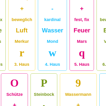
+
-
+
ix
beweglich
kardinal
fest, fix
be
e
Luft
Wasser
Feuer
s
Merkur
Mond
Mars
r
w
q
us
3. Haus
4. Haus
5. Haus
6
O
P
9
Schütze
Steinbock
Wassermann
+
-
+