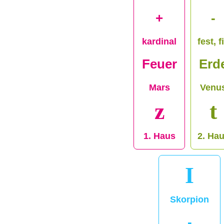
+
-
kardinal
fest, f
Feuer
Erd
Mars
Venu
z
t
1. Haus
2. Ha
I
Skorpion
-