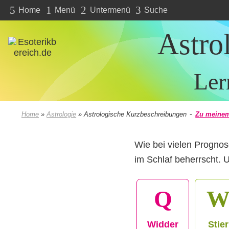
5
1
2
3
Home
Menü
Untermenü
Suche
Astro
Ler
-
Home
»
Astrologie
»
Astrologische Kurzbeschreibungen
Zu meinem
Wie bei vielen Prognos
im Schlaf beherrscht. 
Q
Widder
Stier