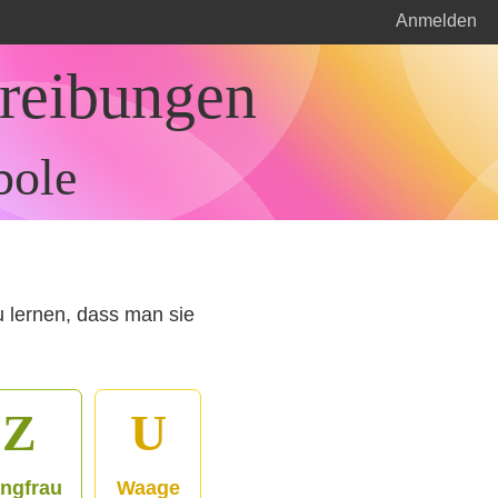
Anmelden
hreibungen
bole
u lernen, dass man sie
Z
U
ngfrau
Waage