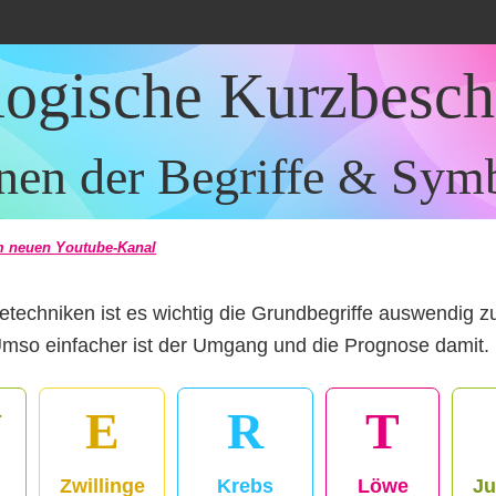
logische Kurzbesc
nen der Begriffe & Sym
 neuen Youtube-Kanal
etechniken ist es wichtig die Grundbegriffe auswendig z
Umso einfacher ist der Umgang und die Prognose damit.
W
E
R
T
Zwillinge
Krebs
Löwe
Ju