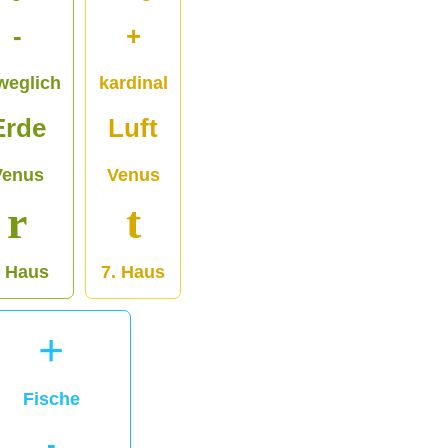
-
+
weglich
kardinal
Erde
Luft
Venus
Venus
r
t
. Haus
7. Haus
+
Fische
-